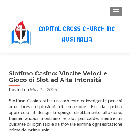
TOGGLE
CAPITAL CROSS CHURCH INC
AUSTRALIA
Slotimo Casino: Vincite Veloci e
Gioco di Slot ad Alta Intensità
Posted on
May 14, 2026
Slotimo
Casino offre un ambiente coinvolgente per chi
ama brevi esplosioni di emozione. Fin dal primo
approccio, il design ti spinge direttamente all’azione:
banner audaci mostrano le slot più calde, mentre un
pulsante di login facile da trovare elimina ogni esitazione
prima del primo spin.