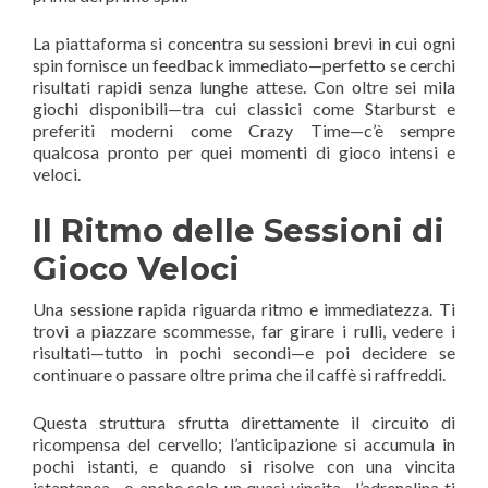
La piattaforma si concentra su sessioni brevi in cui ogni
spin fornisce un feedback immediato—perfetto se cerchi
risultati rapidi senza lunghe attese. Con oltre sei mila
giochi disponibili—tra cui classici come Starburst e
preferiti moderni come Crazy Time—c’è sempre
qualcosa pronto per quei momenti di gioco intensi e
veloci.
Il Ritmo delle Sessioni di
Gioco Veloci
Una sessione rapida riguarda ritmo e immediatezza. Ti
trovi a piazzare scommesse, far girare i rulli, vedere i
risultati—tutto in pochi secondi—e poi decidere se
continuare o passare oltre prima che il caffè si raffreddi.
Questa struttura sfrutta direttamente il circuito di
ricompensa del cervello; l’anticipazione si accumula in
pochi istanti, e quando si risolve con una vincita
istantanea—o anche solo un quasi‑vincita—l’adrenalina ti