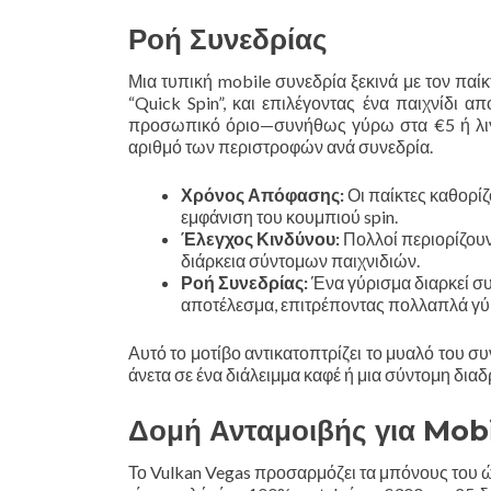
Ροή Συνεδρίας
Μια τυπική mobile συνεδρία ξεκινά με τον παί
“Quick Spin”, και επιλέγοντας ένα παιχνίδι 
προσωπικό όριο—συνήθως γύρω στα €5 ή λιγό
αριθμό των περιστροφών ανά συνεδρία.
Χρόνος Απόφασης:
Οι παίκτες καθορίζ
εμφάνιση του κουμπιού spin.
Έλεγχος Κινδύνου:
Πολλοί περιορίζουν
διάρκεια σύντομων παιχνιδιών.
Ροή Συνεδρίας:
Ένα γύρισμα διαρκεί συ
αποτέλεσμα, επιτρέποντας πολλαπλά γύρ
Αυτό το μοτίβο αντικατοπτρίζει το μυαλό του 
άνετα σε ένα διάλειμμα καφέ ή μια σύντομη διαδ
Δομή Ανταμοιβής για Mob
Το Vulkan Vegas προσαρμόζει τα μπόνους του ώ