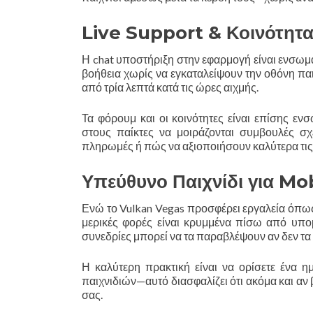
Live Support & Κοινότητ
Η chat υποστήριξη στην εφαρμογή είναι ενσωμ
βοήθεια χωρίς να εγκαταλείψουν την οθόνη πα
από τρία λεπτά κατά τις ώρες αιχμής.
Τα φόρουμ και οι κοινότητες είναι επίσης ε
στους παίκτες να μοιράζονται συμβουλές σ
πληρωμές ή πώς να αξιοποιήσουν καλύτερα τις
Υπεύθυνο Παιχνίδι για Mo
Ενώ το Vulkan Vegas προσφέρει εργαλεία όπως 
μερικές φορές είναι κρυμμένα πίσω από υπομ
συνεδρίες μπορεί να τα παραβλέψουν αν δεν τα
Η καλύτερη πρακτική είναι να ορίσετε ένα ημ
παιχνιδιών—αυτό διασφαλίζει ότι ακόμα και αν 
σας.