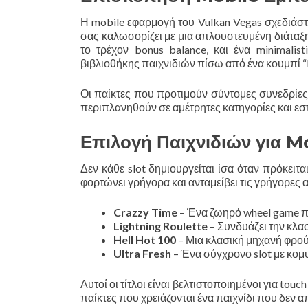
Η mobile εφαρμογή του Vulkan Vegas σχεδιάστ
σας καλωσορίζει με μια απλουστευμένη διάταξη:
το τρέχον bonus balance, και ένα minimali
βιβλιοθήκης παιχνιδιών πίσω από ένα κουμπί “
Οι παίκτες που προτιμούν σύντομες συνεδρίες
περιπλανηθούν σε αμέτρητες κατηγορίες και εστ
Επιλογή Παιχνιδιών για M
Δεν κάθε slot δημιουργείται ίσα όταν πρόκειτα
φορτώνει γρήγορα και ανταμείβει τις γρήγορες 
Crazzy Time
– Ένα ζωηρό wheel game πο
Lightning Roulette
– Συνδυάζει την κλα
Hell Hot 100
– Μια κλασική μηχανή φρο
Ultra Fresh
– Ένα σύγχρονο slot με κομ
Αυτοί οι τίτλοι είναι βελτιστοποιημένοι για to
παίκτες που χρειάζονται ένα παιχνίδι που δεν 