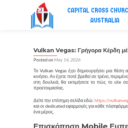
CAPITAL CROSS CHURC
AUSTRALIA
Vulkan Vegas: Γρήγορα Κέρδη μέ
Posted on
May 14, 2026
Το Vulkan Vegas έχει δημιουργήσει μια θέση 
κινήσει. Αν έχετε ποτέ βρεθεί σε τρένο, περιμ
στη δουλειά, θα εκτιμήσετε το πώς το site σ
προετοιμασίας.
Δείτε την επίσημη σελίδα εδώ:
https://vulkanveg
και οι dedicated εφαρμογές για κάθε πλατφόρμ
ένα μέρος.
Επισκόπηση Mobile Εμπε