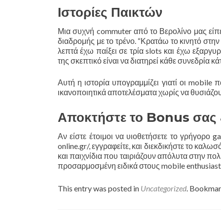
Ιστορίες Παικτών
Μια συχνή commuter από το Βερολίνο μας είπε
διαδρομής με το τρένο. “Κρατάω το κινητό στην
λεπτά έχω παίξει σε τρία slots και έχω εξαργ
της σκεπτικό είναι να διατηρεί κάθε συνεδρία κ
Αυτή η ιστορία υπογραμμίζει γιατί οι mobile 
ικανοποιητικά αποτελέσματα χωρίς να θυσιάζο
Αποκτήστε το Bonus σας &
Αν είστε έτοιμοι να υιοθετήσετε το γρήγορο ga
online.gr/, εγγραφείτε, και διεκδικήστε το κα
και παιχνίδια που ταιριάζουν απόλυτα στην πο
προσαρμοσμένη ειδικά στους mobile enthusiast
This entry was posted in
Uncategorized
. Bookmar