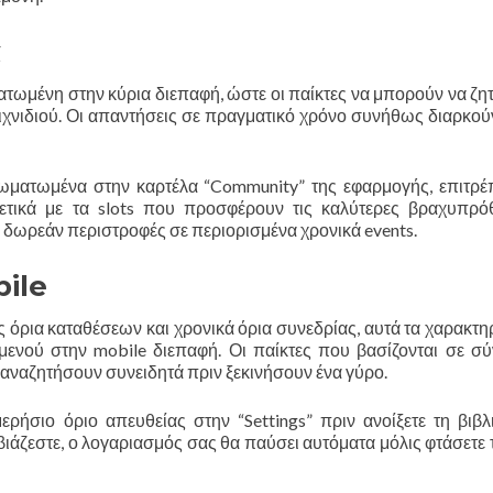
α
ατωμένη στην κύρια διεπαφή, ώστε οι παίκτες να μπορούν να ζ
ιχνιδιού. Οι απαντήσεις σε πραγματικό χρόνο συνήθως διαρκο
νσωματωμένα στην καρτέλα “Community” της εφαρμογής, επιτρέ
χετικά με τα slots που προσφέρουν τις καλύτερες βραχυπρό
 δωρεάν περιστροφές σε περιορισμένα χρονικά events.
bile
όρια καταθέσεων και χρονικά όρια συνεδρίας, αυτά τα χαρακτη
ενού στην mobile διεπαφή. Οι παίκτες που βασίζονται σε σύ
 αναζητήσουν συνειδητά πριν ξεκινήσουν ένα γύρο.
ερήσιο όριο απευθείας στην “Settings” πριν ανοίξετε τη βιβ
βιάζεστε, ο λογαριασμός σας θα παύσει αυτόματα μόλις φτάσετε 