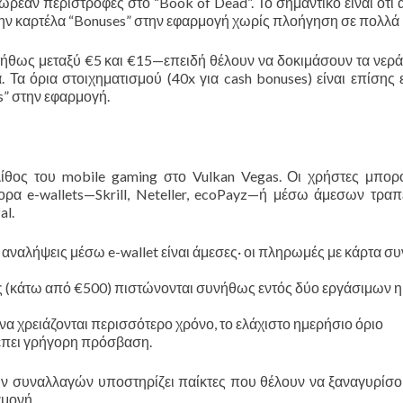
ωρεάν περιστροφές στο “Book of Dead”. Το σημαντικό είναι ότι 
ν καρτέλα “Bonuses” στην εφαρμογή χωρίς πλοήγηση σε πολλά 
ήθως μεταξύ €5 και €15—επειδή θέλουν να δοκιμάσουν τα νερά
 Τα όρια στοιχηματισμού (40x για cash bonuses) είναι επίσης
” στην εφαρμογή.
λίθος του mobile gaming στο Vulkan Vegas. Οι χρήστες μπορ
α e-wallets—Skrill, Neteller, ecoPayz—ή μέσω άμεσων τραπ
al.
αναλήψεις μέσω e-wallet είναι άμεσες· οι πληρωμές με κάρτα 
 (κάτω από €500) πιστώνονται συνήθως εντός δύο εργάσιμων 
να χρειάζονται περισσότερο χρόνο, το ελάχιστο ημερήσιο όριο
ρέπει γρήγορη πρόσβαση.
ν συναλλαγών υποστηρίζει παίκτες που θέλουν να ξαναγυρίσο
αμονή.