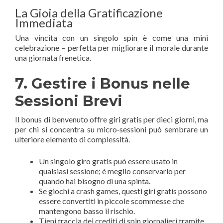
La Gioia della Gratificazione
Immediata
Una vincita con un singolo spin è come una mini
celebrazione – perfetta per migliorare il morale durante
una giornata frenetica.
7. Gestire i Bonus nelle
Sessioni Brevi
Il bonus di benvenuto offre giri gratis per dieci giorni, ma
per chi si concentra su micro‑sessioni può sembrare un
ulteriore elemento di complessità.
Un singolo giro gratis può essere usato in
qualsiasi sessione; è meglio conservarlo per
quando hai bisogno di una spinta.
Se giochi a crash games, questi giri gratis possono
essere convertiti in piccole scommesse che
mantengono basso il rischio.
Tieni traccia dei crediti di spin giornalieri tramite