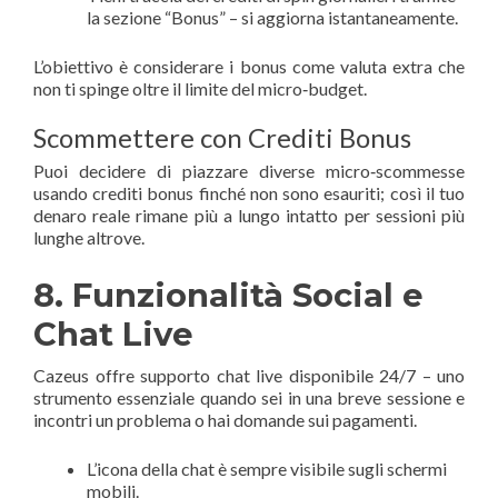
la sezione “Bonus” – si aggiorna istantaneamente.
L’obiettivo è considerare i bonus come valuta extra che
non ti spinge oltre il limite del micro‑budget.
Scommettere con Crediti Bonus
Puoi decidere di piazzare diverse micro‑scommesse
usando crediti bonus finché non sono esauriti; così il tuo
denaro reale rimane più a lungo intatto per sessioni più
lunghe altrove.
8. Funzionalità Social e
Chat Live
Cazeus offre supporto chat live disponibile 24/7 – uno
strumento essenziale quando sei in una breve sessione e
incontri un problema o hai domande sui pagamenti.
L’icona della chat è sempre visibile sugli schermi
mobili.