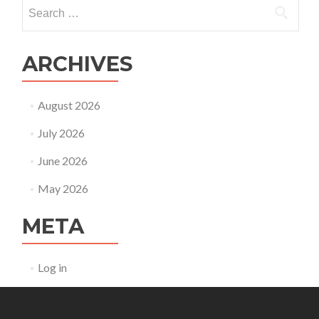
Search for:
ARCHIVES
August 2026
July 2026
June 2026
May 2026
META
Log in