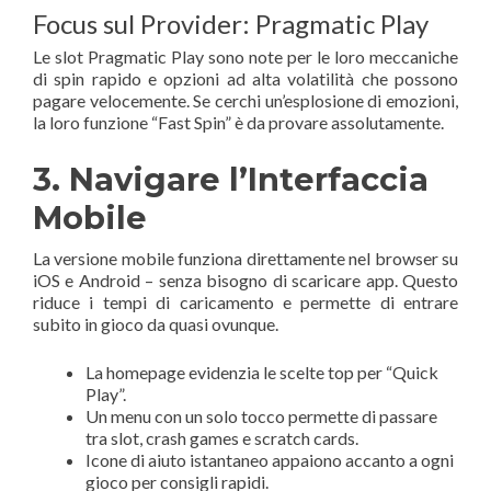
Focus sul Provider: Pragmatic Play
Le slot Pragmatic Play sono note per le loro meccaniche
di spin rapido e opzioni ad alta volatilità che possono
pagare velocemente. Se cerchi un’esplosione di emozioni,
la loro funzione “Fast Spin” è da provare assolutamente.
3. Navigare l’Interfaccia
Mobile
La versione mobile funziona direttamente nel browser su
iOS e Android – senza bisogno di scaricare app. Questo
riduce i tempi di caricamento e permette di entrare
subito in gioco da quasi ovunque.
La homepage evidenzia le scelte top per “Quick
Play”.
Un menu con un solo tocco permette di passare
tra slot, crash games e scratch cards.
Icone di aiuto istantaneo appaiono accanto a ogni
gioco per consigli rapidi.