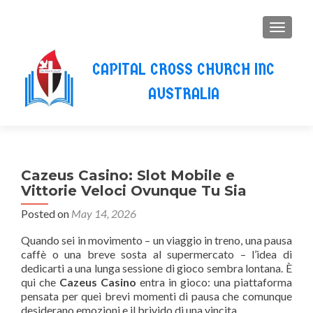
TOGGLE
CAPITAL CROSS CHURCH INC
AUSTRALIA
Cazeus Casino: Slot Mobile e
Vittorie Veloci Ovunque Tu Sia
Posted on
May 14, 2026
Quando sei in movimento – un viaggio in treno, una pausa
caffè o una breve sosta al supermercato – l’idea di
dedicarti a una lunga sessione di gioco sembra lontana. È
qui che
Cazeus Casino
entra in gioco: una piattaforma
pensata per quei brevi momenti di pausa che comunque
desiderano emozioni e il brivido di una vincita.