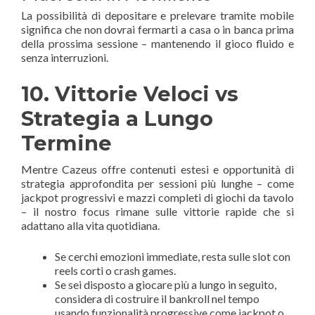
La possibilità di depositare e prelevare tramite mobile
significa che non dovrai fermarti a casa o in banca prima
della prossima sessione – mantenendo il gioco fluido e
senza interruzioni.
10. Vittorie Veloci vs
Strategia a Lungo
Termine
Mentre Cazeus offre contenuti estesi e opportunità di
strategia approfondita per sessioni più lunghe – come
jackpot progressivi e mazzi completi di giochi da tavolo
– il nostro focus rimane sulle vittorie rapide che si
adattano alla vita quotidiana.
Se cerchi emozioni immediate, resta sulle slot con
reels corti o crash games.
Se sei disposto a giocare più a lungo in seguito,
considera di costruire il bankroll nel tempo
usando funzionalità progressive come jackpot o