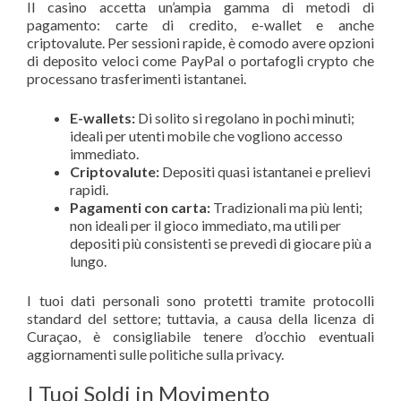
Il casino accetta un’ampia gamma di metodi di
pagamento: carte di credito, e-wallet e anche
criptovalute. Per sessioni rapide, è comodo avere opzioni
di deposito veloci come PayPal o portafogli crypto che
processano trasferimenti istantanei.
E-wallets:
Di solito si regolano in pochi minuti;
ideali per utenti mobile che vogliono accesso
immediato.
Criptovalute:
Depositi quasi istantanei e prelievi
rapidi.
Pagamenti con carta:
Tradizionali ma più lenti;
non ideali per il gioco immediato, ma utili per
depositi più consistenti se prevedi di giocare più a
lungo.
I tuoi dati personali sono protetti tramite protocolli
standard del settore; tuttavia, a causa della licenza di
Curaçao, è consigliabile tenere d’occhio eventuali
aggiornamenti sulle politiche sulla privacy.
I Tuoi Soldi in Movimento