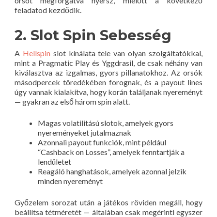
orsót megforgatva nyersz, mielőtt a következő
feladatod kezdődik.
2. Slot Spin Sebesség
A
Hellspin
slot kínálata tele van olyan szolgáltatókkal,
mint a Pragmatic Play és Yggdrasil, de csak néhány van
kiválasztva az izgalmas, gyors pillanatokhoz. Az orsók
másodpercek töredékében forognak, és a payout lines
úgy vannak kialakítva, hogy korán találjanak nyereményt
— gyakran az első három spin alatt.
Magas volatilitású slotok, amelyek gyors
nyereményeket jutalmaznak
Azonnali payout funkciók, mint például
“Cashback on Losses”, amelyek fenntartják a
lendületet
Reagáló hanghatások, amelyek azonnal jelzik
minden nyereményt
Győzelem sorozat után a játékos röviden megáll, hogy
beállítsa tétméretét — általában csak megérinti egyszer