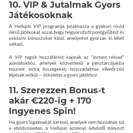
10. VIP & Jutalmak Gyors
Játékosoknak
A Hellspin VIP programja jutalmazza a gyakori rövid
ülésű játékokat azzal, hogy felgyorsított pontgyűjtést és
exkluzív bónuszokat kínál, amelyeket gyorsan ki lehet
váltani.
A VIP tagok hozzáférést kapnak az “instant reload”
ajánlatokhoz, amelyek közvetlenül a pénztárcájukba
tesznek extra összegeket, hosszadalmas ellenőrzési
lépések nélkül — tökéletes a gyors játékhoz.
11. Szerezzen Bonus-t
akár €220-ig + 170
Ingyenes Spin!
Ha gyors izgalmakat keresel, amelyek nem húzódnak túl
a ebédszüneten, a Hellspin azonnali üdvözlő bónuszt