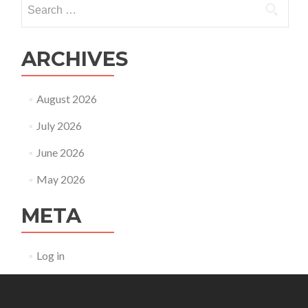
Search for:
ARCHIVES
August 2026
July 2026
June 2026
May 2026
META
Log in