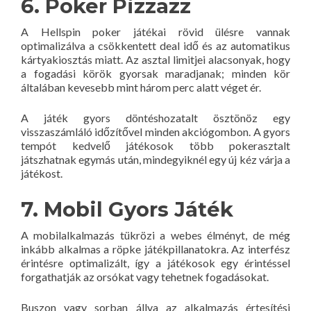
6. Poker Pizzazz
A Hellspin poker játékai rövid ülésre vannak
optimalizálva a csökkentett deal idő és az automatikus
kártyakiosztás miatt. Az asztal limitjei alacsonyak, hogy
a fogadási körök gyorsak maradjanak; minden kör
általában kevesebb mint három perc alatt véget ér.
A játék gyors döntéshozatalt ösztönöz egy
visszaszámláló időzítővel minden akciógombon. A gyors
tempót kedvelő játékosok több pokerasztalt
játszhatnak egymás után, mindegyiknél egy új kéz várja a
játékost.
7. Mobil Gyors Játék
A mobilalkalmazás tükrözi a webes élményt, de még
inkább alkalmas a röpke játékpillanatokra. Az interfész
érintésre optimalizált, így a játékosok egy érintéssel
forgathatják az orsókat vagy tehetnek fogadásokat.
Buszon vagy sorban állva az alkalmazás értesítési